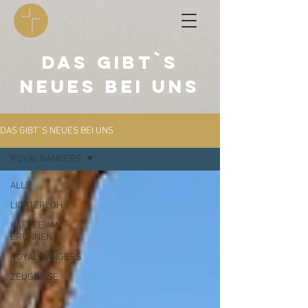
DAS GIBT`S
NEUES BEI UNS
DAS GIBT´S NEUES BEI UNS
ROYAL RANGERS
ALLE
LICHTERLOH
KAFFEE AM
BRUNNEN
ROYAL RANGERS
ZEUGNISSE